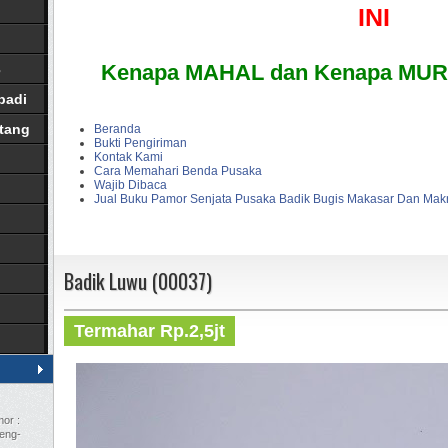
INI
Kenapa MAHAL dan Kenapa MURA
3
badi
tang
Beranda
Bukti Pengiriman
Kontak Kami
Cara Memahari Benda Pusaka
Wajib Dibaca
Jual Buku Pamor Senjata Pusaka Badik Bugis Makasar Dan Ma
Badik Luwu (00037)
Termahar Rp.2,5jt
or :
leng-