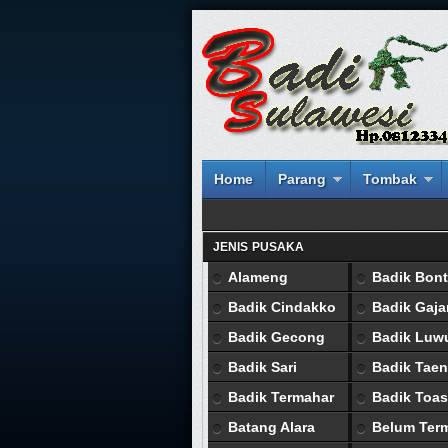
Home
Parang
Tombak
JENIS PUSAKA
Alameng
Badik Bont
Badik Cindakko
Badik Gaj
Badik Gecong
Badik Luw
Badik Sari
Badik Tae
Badik Termahar
Badik Toas
Batang Alara
Belum Ter