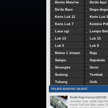
Bonto Mate'ne
De'de Apa'
De'de Baru
Dego-dego
Keris Luk 11
Keris Luk 
Keris Luk 7
Koleksi Pri
Laca ugi
Lompo Bat
Luk 13
Luk 15
Luk 5
Luk 9
Mahar 1 Jutaan
Raja
Salapu
Sapukala
Sinangke
Sonri
Sudang
Tombak
Tubang
Unik
PALING BANYAK DILIHAT
Badik Raja Kurissi (00238)
Termahar Jenis : Badik Raja Pam
Kurissi Tulu Dua, Batu Lappa, U
puleng, Ure' Tuo, Rakkapeng ...