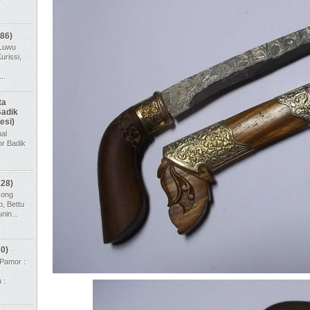
86)
 Luwu
urissi,
..
ta
Badik
esi)
al
r Badik
-
128)
cong
, Bettu
nin...
0)
Pamor :
,
 :