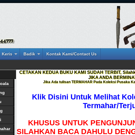
Keris
Badik
Kontak Kami/Contact Us
CETAKAN KEDUA BUKU KAMI SUDAH TERBIT, Silahka
JIKA ANDA BERMINA
Jika Ada tulisan
TERMAHAR
Pada Koleksi Pusaka Ka
oala
ang
Klik Disini Untuk Melihat Ko
u
Termahar/Terj
ng
i
KHUSUS UNTUK PENGUNJUN
mahar
SILAHKAN BACA DAHULU DENG