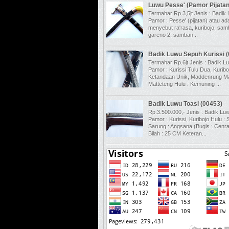
Luwu Pesse' (Pamor Pijata
Termahar Rp.3,5jt Jenis : Badik
Pamor : Pesse' (pijatan) atau a
menyebut ra'rasa, kuribojo, sa
gareno 2, samban...
Badik Luwu Sepuh Kurissi 
Termahar Rp.6jt Jenis : Badik L
Pamor : Kurissi Tulu Dua, Kuribo
Ketandaan Unik, Maddenrung Ma
Matteteng Hulu : Kemuning ...
Badik Luwu Toasi (00453)
Rp.3.500.000,- Jenis : Badik Lu
Pamor : Kurissi, Kuribojo Hulu : S
Sarung : Angsana (Bugis : Cenra
Bilah : 25 CM Keteran...