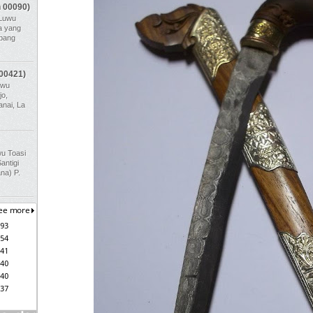
n 00090)
 Luwu
da yang
mbang
(00421)
uwu
jo,
nai, La
wu Toasi
antigi
na) P.