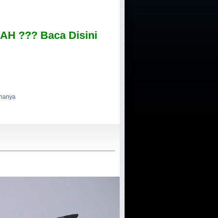
H ??? Baca Disini
knanya