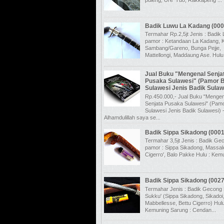
Badik Luwu La Kadang (000
Termahar Rp.2,5jt Jenis : Badik
pamor : Ketandaan La Kadang, K
Sambang/Gareno, Bunga Pejje,
Mattellongi, Maddaung Ase. Hulu.
Jual Buku "Mengenal Senja
Pusaka Sulawesi" (Pamor 
Sulawesi Jenis Badik Sulaw
Rp.450.000,- Jual Buku "Mengen
Senjata Pusaka Sulawesi" (Pamo
Sulawesi Jenis Badik Sulawesi) 
Alhamdulillah saya se...
Badik Sippa Sikadong (000
Termahar 3,5jt Jenis : Badik Ge
pamor : Sippa Sikadong, Massalo
Cigerro', Balo Pakke Hulu : Kemu
Badik Sippa Sikadong (0027
Termahar Jenis : Badik Gecong 
Sukku' (Sippa Sikadong, Sikadoi
Mabbellesse, Bettu Cigerro) Hulu
Kemuning Sarung : Cendan...