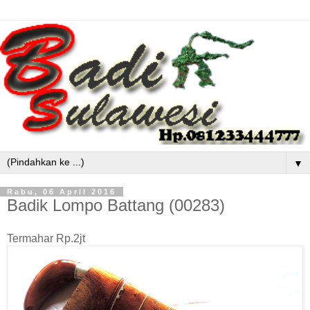
▼
Rabu, 06 April 2016
Badik Lompo Battang (00283)
Termahar Rp.2jt