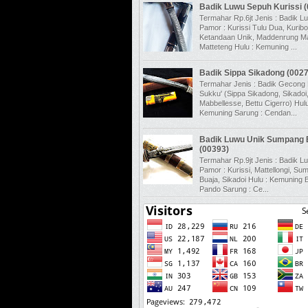
Badik Luwu Sepuh Kurissi 
Termahar Rp.6jt Jenis : Badik L
Pamor : Kurissi Tulu Dua, Kuribo
Ketandaan Unik, Maddenrung Ma
Matteteng Hulu : Kemuning ...
Badik Sippa Sikadong (0027
Termahar Jenis : Badik Gecong 
Sukku' (Sippa Sikadong, Sikadoi
Mabbellesse, Bettu Cigerro) Hulu
Kemuning Sarung : Cendan...
Badik Luwu Unik Sumpang 
(00393)
Termahar Rp.9jt Jenis : Badik L
Pamor : Kurissi, Mattellongi, S
Buaja, Sikadoi Hulu : Kemuning
Pando Sarung : Ce...