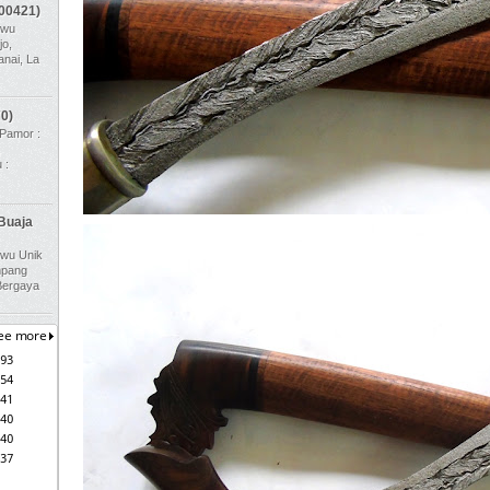
(00421)
uwu
jo,
nai, La
0)
Pamor :
,
 :
Buaja
uwu Unik
umpang
 Bergaya