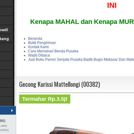
INI
Kenapa MAHAL dan Kenapa MURA
3
badi
tang
Beranda
Bukti Pengiriman
Kontak Kami
Cara Memahari Benda Pusaka
Wajib Dibaca
Jual Buku Pamor Senjata Pusaka Badik Bugis Makasar Dan Ma
Gecong Kurissi Mattellongi (00382)
Termahar Rp.3.5jt
86)
 Luwu
urissi,