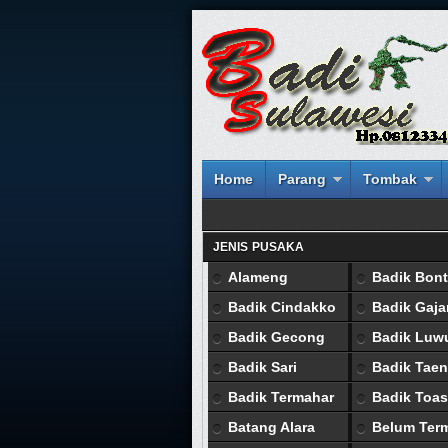
Home
Parang
Tombak
JENIS PUSAKA
Alameng
Badik Bont
Badik Cindakko
Badik Gaj
Badik Gecong
Badik Luw
Badik Sari
Badik Tae
Badik Termahar
Badik Toas
Batang Alara
Belum Ter