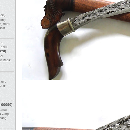
..
128)
cong
, Bettu
nin...
ta
Badik
esi)
al
r Badik
-
or :
leng-
n 00090)
 Luwu
da yang
mbang