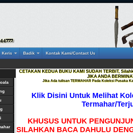
Keris
Badik
Kontak Kami/Contact Us
CETAKAN KEDUA BUKU KAMI SUDAH TERBIT, Silahka
JIKA ANDA BERMINA
Jika Ada tulisan
TERMAHAR
Pada Koleksi Pusaka Ka
oala
ang
Klik Disini Untuk Melihat Ko
u
Termahar/Terj
ng
i
KHUSUS UNTUK PENGUNJUN
mahar
SILAHKAN BACA DAHULU DENG