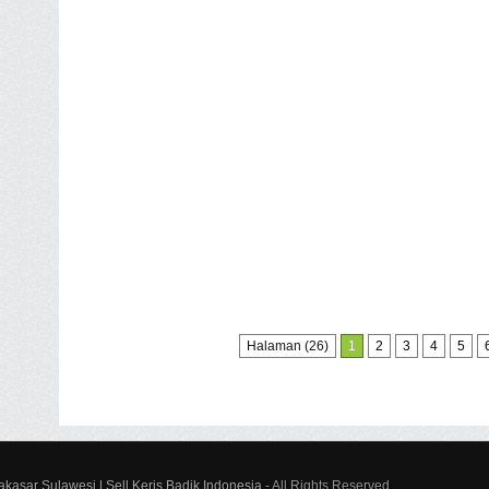
Halaman (26)
1
2
3
4
5
akasar Sulawesi | Sell Keris Badik Indonesia
- All Rights Reserved