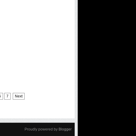
6
7
Next
Proudly powered by
Blogger