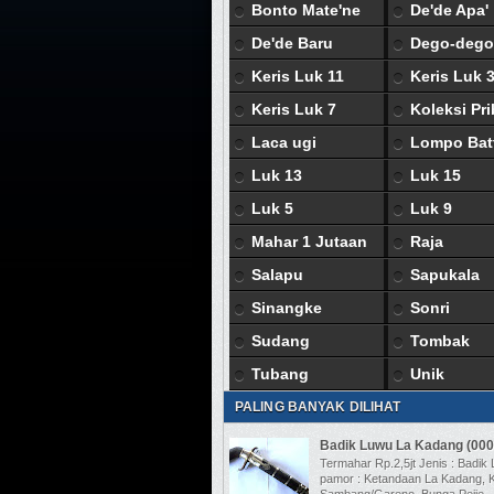
Bonto Mate'ne
De'de Apa'
De'de Baru
Dego-dego
Keris Luk 11
Keris Luk 
Keris Luk 7
Koleksi Pri
Laca ugi
Lompo Bat
Luk 13
Luk 15
Luk 5
Luk 9
Mahar 1 Jutaan
Raja
Salapu
Sapukala
Sinangke
Sonri
Sudang
Tombak
Tubang
Unik
PALING BANYAK DILIHAT
Badik Luwu La Kadang (000
Termahar Rp.2,5jt Jenis : Badik
pamor : Ketandaan La Kadang, K
Sambang/Gareno, Bunga Pejje,