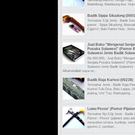
Mattellongi, Maddaung Ase. Hulu.
Badik Sippa Sikadong (000
Termahar 3,5jt Jenis : Badik Ge
pamor : Sippa Sikadong, Massalo
Cigerro', Balo Pakke Hulu : Kemu
Jual Buku "Mengenal Senja
Pusaka Sulawesi" (Pamor 
Sulawesi Jenis Badik Sulaw
Rp.450.000,- Jual Buku "Mengen
Senjata Pusaka Sulawesi" (Pamo
Sulawesi Jenis Badik Sulawesi) 
Alhamdulillah saya se...
Badik Raja Kurissi (00238)
Termahar Jenis : Badik Raja Pam
Kurissi Tulu Dua, Batu Lappa, U
puleng, Ure' Tuo, Rakkapeng ...
Luwu Pesse' (Pamor Pijata
Termahar Rp.3,5jt Jenis : Badik
Pamor : Pesse' (pijatan) atau a
menyebut ra'rasa, kuribojo, sa
gareno 2, samban...