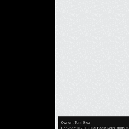
Owner :
Tenri Ewa
Copyright © 2013
Jual Badik Keris Bugis M