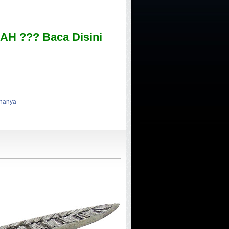
H ??? Baca Disini
knanya